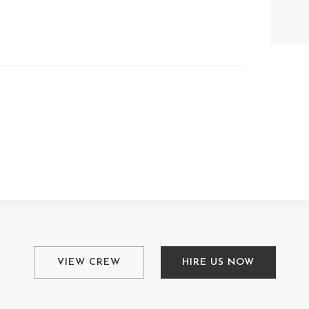
VIEW CREW
HIRE US NOW