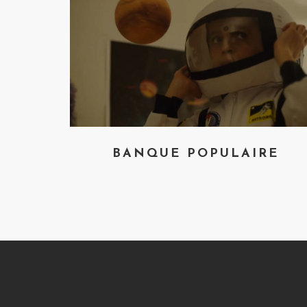
BANQUE POPULAIRE