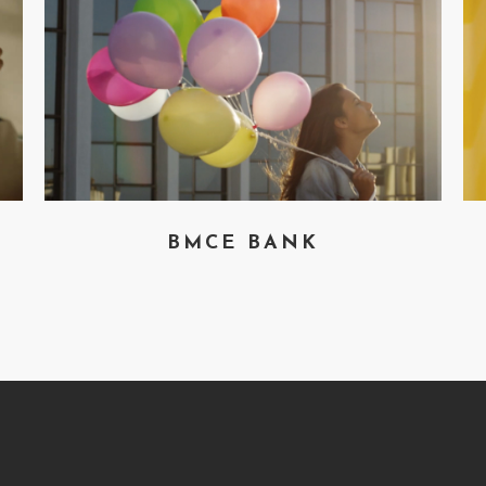
BMCE BANK